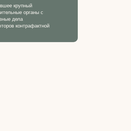
ившее крупный
ительные органы с
овные дела
юторов контрафактной