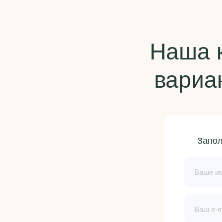
Наша 
вариа
Запол