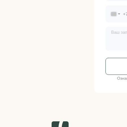
+
Озна