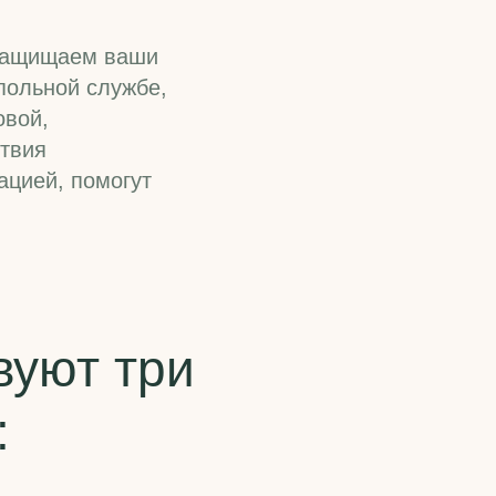
 защищаем ваши
польной службе,
овой,
ствия
ацией, помогут
твуют
три
: