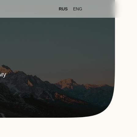
RUS
ENG
му