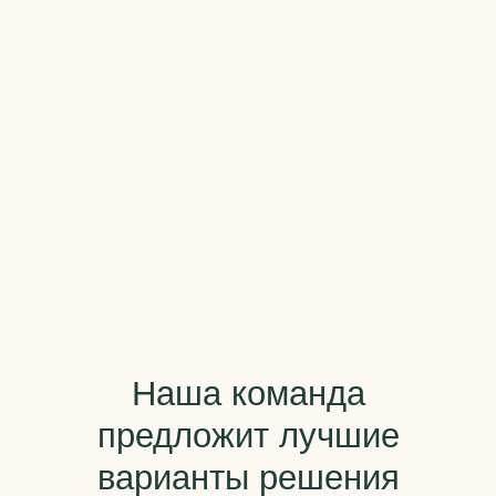
Санкт-Петербург, ул. Большая Разночинная, д.14/5
(бизнес-центр Бизнес Депо), офис 307.
+7 812 971 71 05
Пн-Пт с 10:00 - 18:00
Политика конфиденциальности
© 2009-2026 ООО «ФЕДОТОВ И ПАРТНЕРЫ»
Бюро Интеллектуальной Собственности