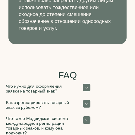
Что нужно для оформления
заявки на товарный знак?
Для подготовки заявки на товарный знак
Как зарегистрировать товарный
необходимо представить:
знак за рубежом?
- обозначение, которое планируется
зарегистрировать в качестве товарного
В случае выхода на рынки иностранных
Что такое Мадридская система
знака;
государств стоит заблаговременно
международной регистрации
- перечень товаров и услуг, для которых
позаботиться о регистрации Вашего
товарных знаков, и кому она
используется товарный знак (описать
товарного знака. Для начала необходимо
подходит?
своими словами; рекомендуется
определиться со списком стран, в которых