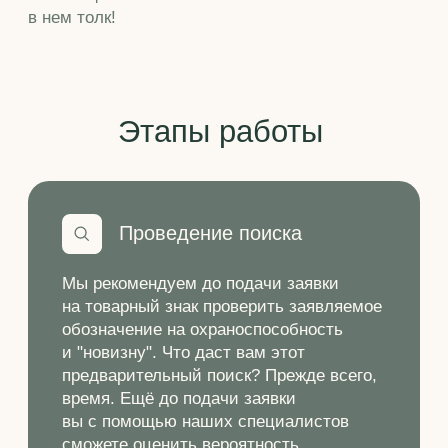
предварительный поиск? Прежде всего,
время. Ещё до подачи заявки
вы с помощью наших специалистов
сможете оценить вероятность
регистрации, а также увидеть, какие
сложности могут возникнуть при
проведении экспертизы в Роспатенте
Подача заявки
На этом этапе наши специалисты
составят необходимый пакет
документов и подадут заявку
в Роспатент. При подготовке заявки
мы определим оптимальный объём
испрашиваемой правовой охраны,
грамотно составив перечень товаров
и услуг, в отношении которых
регистрируется товарный знак. Вплоть
до получения Свидетельства
о государственной регистрации
мы бережно сопровождаем Вашу
заявку, своевременно информируя вас