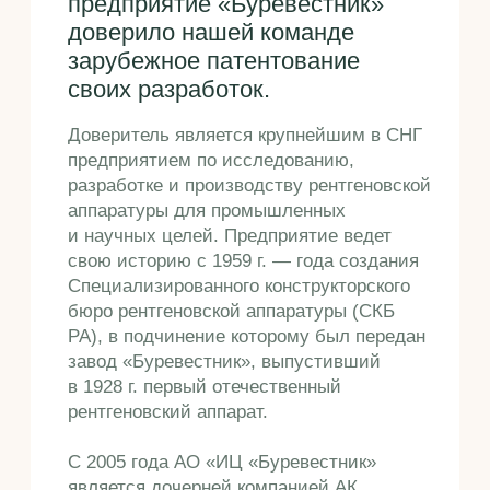
аппаратуры для промышленных
и научных целей. Предприятие ведет
свою историю с 1959 г. — года создания
Специализированного конструкторского
бюро рентгеновской аппаратуры (СКБ
РА), в подчинение которому был передан
завод «Буревестник», выпустивший
в 1928 г. первый отечественный
рентгеновский аппарат.
С 2005 года АО «ИЦ «Буревестник»
является дочерней компанией АК
«АЛРОСА», в которой на сегодняшний
день работает более 450 человек. В 2012
году АО «ИЦ «Буревестник» стал
резидентом Особой экономической зоны
в Санкт-Петербурге.
Нам удалось получить
патенты в ЮАР, Китае,
Японии, Австралии, США,
Бразилии, Канаде
и Германии.