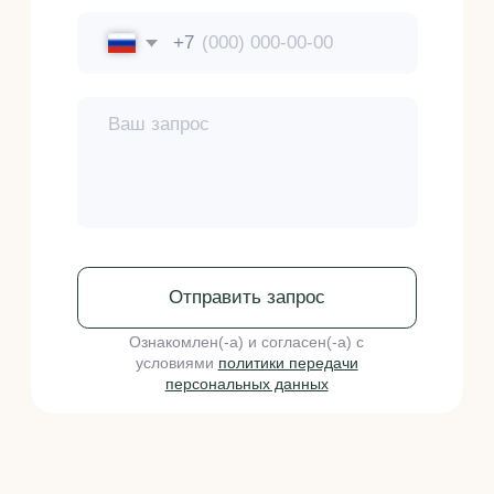
Вопросы и ответы
Услуги
Регистрация товарных знаков
Патентование изобретений и полезных моделей
Патентование промышленных образцов
Регистрация программ для ЭВМ и баз данных
Защита интеллектуальных прав
Распоряжение интеллектуальными правами
Авторское право
Юридическое
сопровождение
бренда на маркетплейсах
Команда
Наши специалисты
Кейсы
Наши кейсы
Контакты
info@fedotov-ip.ru