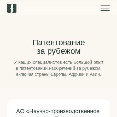
Патентование
за рубежом
У наших специалистов есть большой опыт
в патентовании изобретений за рубежом,
включая страны Европы, Африки и Азии.
АО «Научно-производственное
предприятие «Буревестник»
доверило нашей команде
зарубежное патентование
своих разработок.
Доверитель является крупнейшим в СНГ
предприятием по исследованию,
разработке и производству рентгеновской